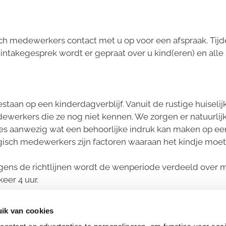
 medewerkers contact met u op voor een afspraak. Tijd
intakegesprek wordt er gepraat over u kind(eren) en al
staan op een kinderdagverblijf. Vanuit de rustige huiseli
erkers die ze nog niet kennen. We zorgen er natuurlijk 
ndjes aanwezig wat een behoorlijke indruk kan maken op e
gisch medewerkers zijn factoren waaraan het kindje moe
gens de richtlijnen wordt de wenperiode verdeeld over
eer 4 uur.
 wordt deze samen met de ouders ingericht. Het hangt ook
ik van cookies
 worden afgeweken van bovenstaande tijden.