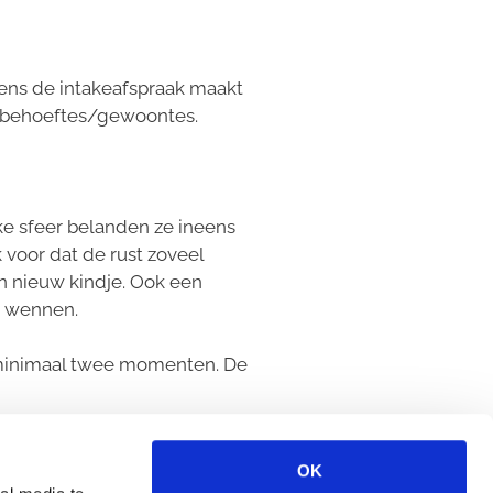
ens de intakeafspraak maakt
le behoeftes/gewoontes.
jke sfeer belanden ze ineens
voor dat de rust zoveel
en nieuw kindje. Ook een
t wennen.
 minimaal twee momenten. De
 per kind af hoe snel of
OK