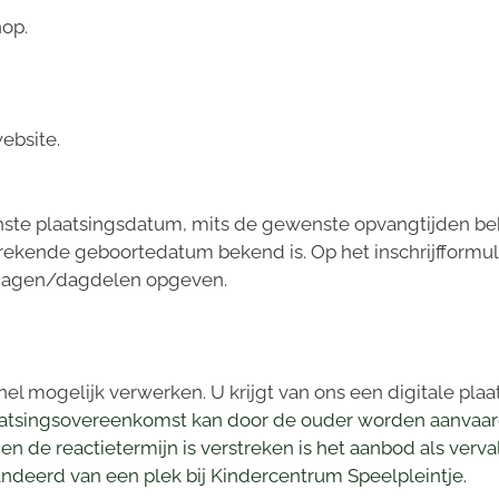
nop.
website.
nste plaatsingsdatum, mits de gewenste opvangtijden beke
erekende geboortedatum bekend is. Op het inschrijfformu
 dagen/dagdelen opgeven.
o snel mogelijk verwerken. U krijgt van ons een digitale p
atsingsovereenkomst kan door de ouder worden aanvaar
en de reactietermijn is verstreken is het aanbod als verv
deerd van een plek bij Kindercentrum Speelpleintje.