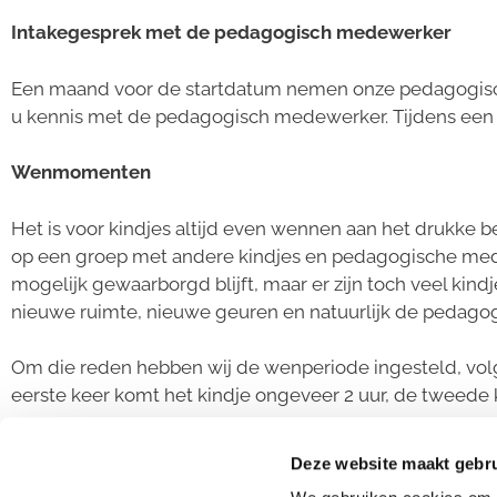
Intakegesprek met de pedagogisch medewerker
Een maand voor de startdatum nemen onze pedagogisch
u kennis met de pedagogisch medewerker. Tijdens een 
Wenmomenten
Het is voor kindjes altijd even wennen aan het drukke be
op een groep met andere kindjes en pedagogische medew
mogelijk gewaarborgd blijft, maar er zijn toch veel ki
nieuwe ruimte, nieuwe geuren en natuurlijk de pedago
Om die reden hebben wij de wenperiode ingesteld, vol
eerste keer komt het kindje ongeveer 2 uur, de tweede k
Er wordt altijd per kind gekeken naar de wenperiode en
Deze website maakt gebru
langzaam de wenperiode gaat. Er kan natuurlijk altijd