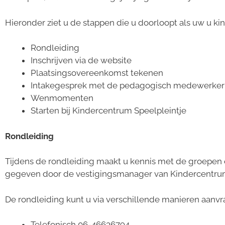
Hieronder ziet u de stappen die u doorloopt als uw u kind
Rondleiding
Inschrijven via de website
Plaatsingsovereenkomst tekenen
Intakegesprek met de pedagogisch medewerker
Wenmomenten
Starten bij Kindercentrum Speelpleintje
Rondleiding
Tijdens de rondleiding maakt u kennis met de groepen e
gegeven door de vestigingsmanager van Kindercentrum
De rondleiding kunt u via verschillende manieren aanvr
Telefonisch 06-46636794