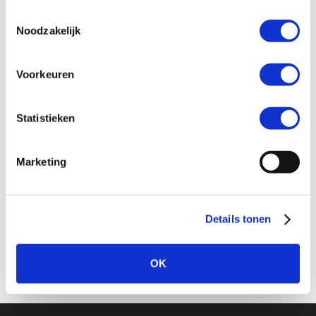
gebruiken.
Toestemmingsselectie
Inloggen ouderportal
Noodzakelijk
Voorkeuren
Statistieken
Marketing
Details tonen
OK