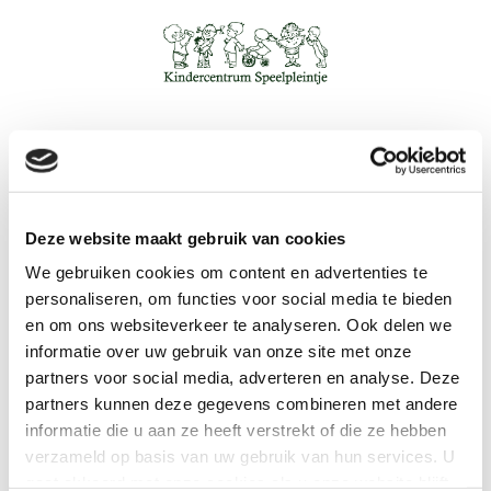
Menu
Deze website maakt gebruik van cookies
De magische momenten van uw kind toveren steeds
We gebruiken cookies om content en advertenties te
personaliseren, om functies voor social media te bieden
weer een glimlach op vele gezichten. Elke dag zien
en om ons websiteverkeer te analyseren. Ook delen we
we uw kind namelijk nieuwe dingen leren en
informatie over uw gebruik van onze site met onze
ontdekken. Met het ouderportal kunnen we deze
partners voor social media, adverteren en analyse. Deze
mooie momenten ook met u delen.
partners kunnen deze gegevens combineren met andere
informatie die u aan ze heeft verstrekt of die ze hebben
Blijf overal en altijd op de hoogte!
verzameld op basis van uw gebruik van hun services. U
Volg de ontwikkelingen van je kind
gaat akkoord met onze cookies als u onze website blijft